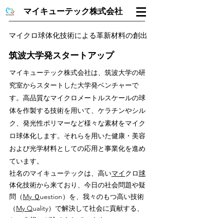
マイキューテック株式会社
マイクロ球体化技術による革新材料の創出
​筑波大学発スタートアップ
​マイキューテック株式会社は、筑波大学の研
究室からスタートした大学発ベンチャーで
す。
高品質なマイクロメートルスケールの球
体を作製する技術を用いて、ケラチンやシル
ク、発光性ポリマーなど
様々な素材
をマイク
ロ球体化します。それらを用いた健康・美容
および光学材料としての応用
と事業化を進め
ています。
社名のマイキューテックは、高い
マイ
クロ
球
体化技術から来ており、今日の社会問題や疑
問（
My Ｑ
uestion）を、我々のもつ高い技術
（
My Q
uality）で解決して社会に貢献する、