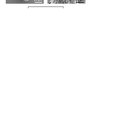
お問い合わせ
マイキューテック株式会社
は、世界一のマイクロ球体
作製技術により、持続可能
社会・健康社会に貢献しま
す
MyQtech