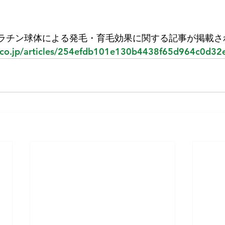
nに、ケラチン球体による発毛・育毛効果に関する記事が掲載
o.co.jp/articles/254efdb101e130b4438f65d964c0d32