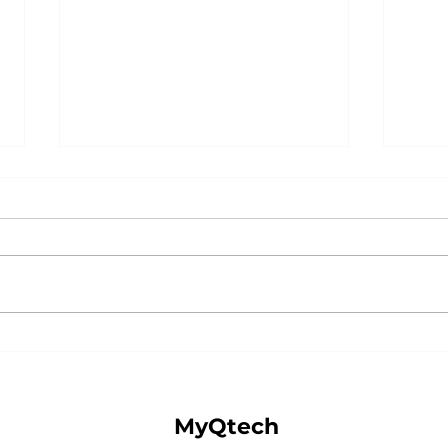
がん防災フェスタにてブース
スタ
出展
が講
MyQtech