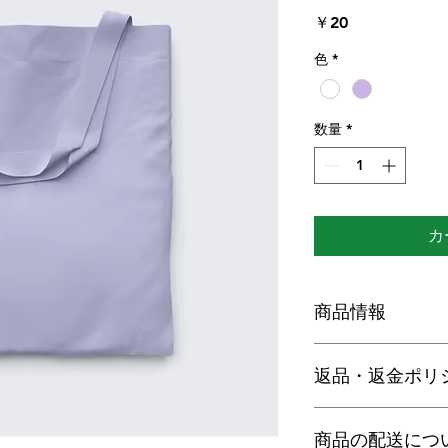
価
￥20
格
色
*
数量
*
カ
商品情報
商品の詳細を入力し
返品・返金ポリ
明に加え、商品の特
しましょう。
返品・返金ポリシー
商品の配送につ
満足しなかった場合